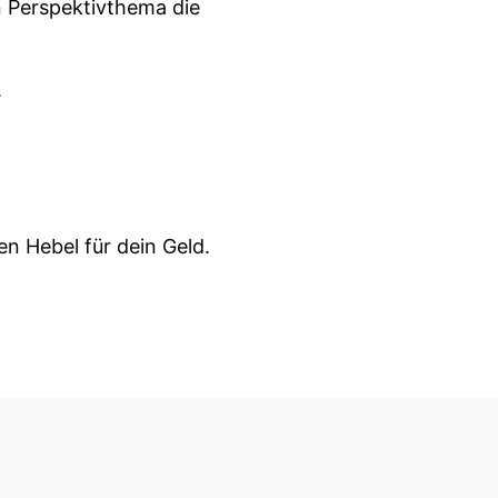
in Perspektivthema die
.
en Hebel für dein Geld.
l von Finanztipp.
ie Inflasion, ist unser
 Stand mit allen