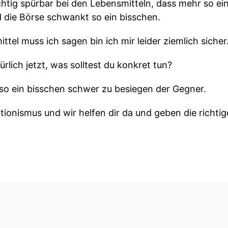
richtig spürbar bei den Lebensmitteln, dass mehr so e
 die Börse schwankt so ein bisschen.
tel muss ich sagen bin ich mir leider ziemlich sicher
ürlich jetzt, was solltest du konkret tun?
ja so ein bisschen schwer zu besiegen der Gegner.
ionismus und wir helfen dir da und geben die richtig
er Folge finanzen kann es einfach mit der Idiote-Emai
d wir der Meinung, finanzend kannst Du selbst!
ie!
mer auf dem neuesten Stand sein will, also rund um d
ie Finanztipp App dann bist du immer auf dem neuesten