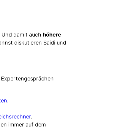
? Und damit auch
höhere
nnst diskutieren Saidi und
n Expertengesprächen
ten
.
eichsrechner
.
nzen immer auf dem