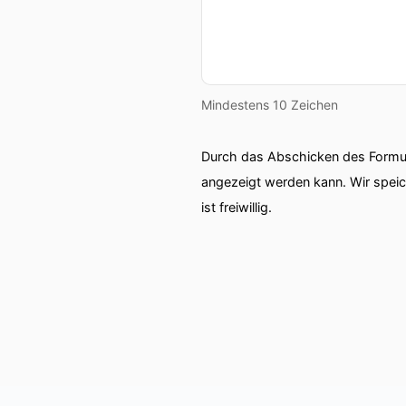
00:01:32: außer da entspan
00:01:34: am persischen G
Mindestens 10 Zeichen
00:01:39: Und wir starten 
App.
Durch das Abschicken des Formul
angezeigt werden kann. Wir spei
00:01:46: Da ist ja also die
ist freiwillig.
einmal ein schlechtes Zeic
00:01:54: Ärgert
00:01:55: einen.
00:01:55: ziemlich arbeitig
Zinsen.