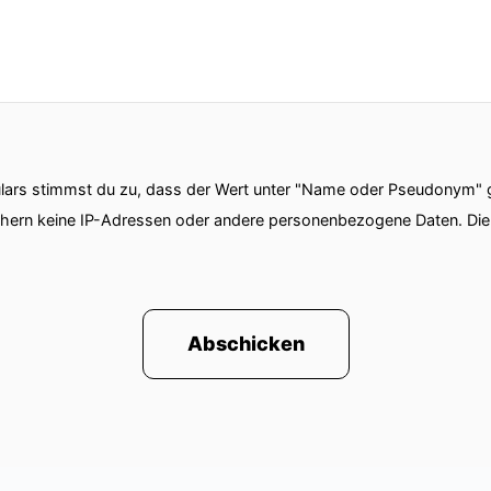
nt sich die Lage jetzt überraschend schnell.
olf wird wahrscheinlich einige überraschte Neuigkei
auch jetzt mal mit den Zinsen, so einem Klassiker-Th
ars stimmst du zu, dass der Wert unter "Name oder Pseudonym" ge
chern keine IP-Adressen oder andere personenbezogene Daten. D
 steigenden Spritpreise als Vorbote einer vielleicht st
hen.
Abschicken
e Erwartung von steigender Inflasion führt ihr zu ste