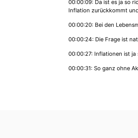
00:00:09: Da ist es ja so 
Inflation zurückkommt und
00:00:20: Bei den Lebensmit
00:00:24: Die Frage ist nat
00:00:27: Inflationen ist 
00:00:31: So ganz ohne Akt
00:00:37: Und zwar in dies
00:00:41: Bei Finanzen sin
00:00:44: Wir zeigen Dir w
00:00:48: Wenn man auch im
genereller Tipp, hol dir d