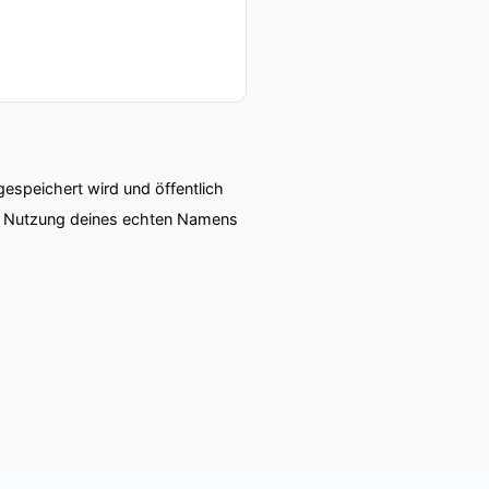
ten geben
ema aus der Finance Tip
speichert wird und öffentlich
ie Nutzung deines echten Namens
eigende Inflation sind erst
igenden, längerfristigen