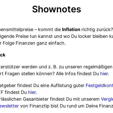
Shownotes
ebensmittelpreise – kommt die
Inflation
richtig zurück
gende Preise tun kannst und wo Du locker bleiben ka
er Folge Finanzen ganz einfach.
ick
terstützer werden und z. B. zu unseren regelmäßige
t Fragen stellen können? Alle Infos findest Du
hier
.
tgeber findest Du eine Auflistung guter
Festgeldkon
TF findest Du
hier
.
rlässlichen Gasanbieter findest Du mit unserem
Vergl
ewsletter
von Finanztip bist Du rund um Deine Fina